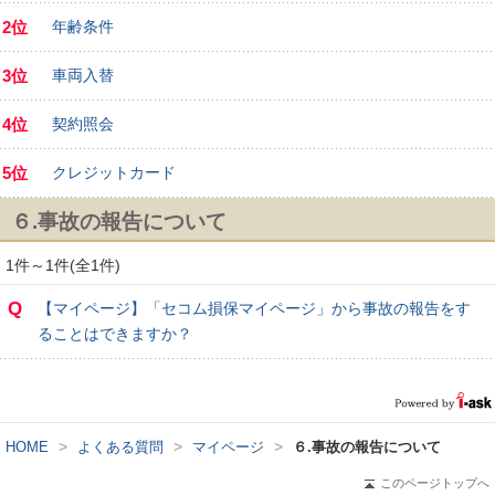
2位
年齢条件
3位
車両入替
4位
契約照会
5位
クレジットカード
６.事故の報告について
1件～1件(全1件)
Q
【マイページ】「セコム損保マイページ」から事故の報告をす
ることはできますか？
>
>
>
HOME
よくある質問
マイページ
６.事故の報告について
このページトップへ