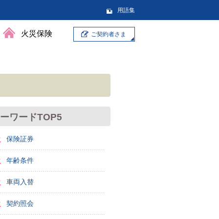
用語集
火災保険
ご契約者さま
ーワードTOP5
位
保険証券
位
年齢条件
位
車両入替
位
契約照会