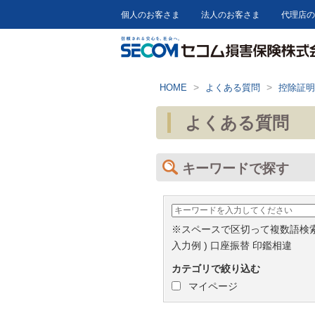
個人のお客さま
法人のお客さま
代理店の
>
>
HOME
よくある質問
控除証明
よくある質問
キーワードで探す
※スペースで区切って複数語検
入力例 ) 口座振替 印鑑相違
カテゴリで絞り込む
マイページ