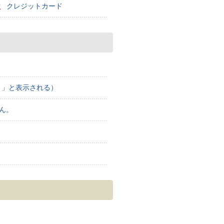
位
クレジットカード
。」と表示される）
ん。